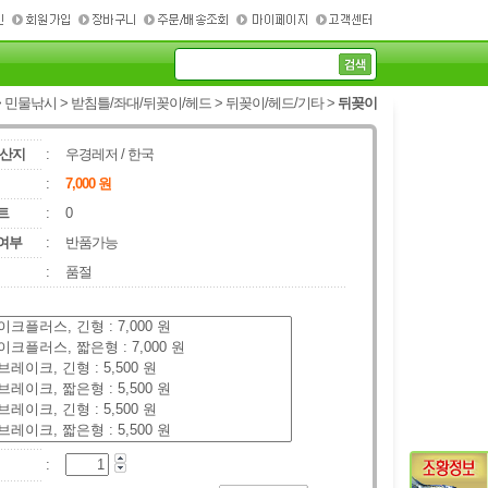
> 민물낚시 >
받침틀/좌대/뒤꽂이/헤드
>
뒤꽂이/헤드/기타
>
뒤꽂이
원산지
:
우경레저
/
한국
:
7,000
원
트
:
0
여부
:
반품가능
:
품절
: