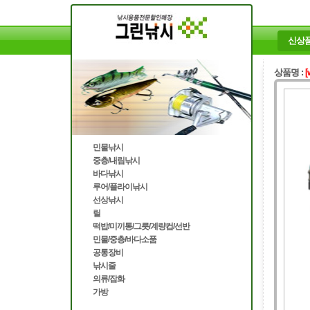
신상
상품명 :
[
민물낚시
중층/내림낚시
바다낚시
루어/플라이낚시
선상낚시
릴
떡밥/미끼통/그릇/계량컵/선반
민물/중층/바다소품
공통장비
낚시줄
의류/잡화
가방