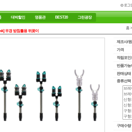
품
대박할인
명품관
BEST20
그린광장
홈
wk]
우경 받침틀용 뒤꽂이
제조사/
가격
적립포인
반품가능
판매상태
종류선택
구매수량