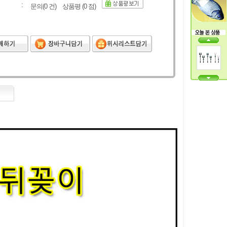
:
문의(
0
건) 상품평 (
0
점)