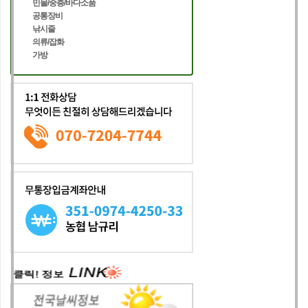
민물/중층/바다소품
공통장비
낚시줄
의류/잡화
가방