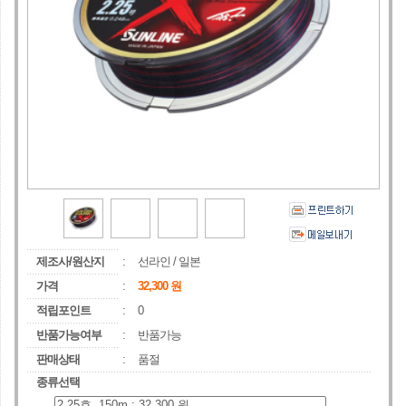
제조사/원산지
:
선라인
/
일본
가격
:
32,300
원
적립포인트
:
0
반품가능여부
:
반품가능
판매상태
:
품절
종류선택