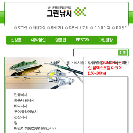
신상품
대박할인
명품관
BEST20
그린광장
홈
> 낚시줄 >
상품명 :
바다원줄
[SUNLINE]
>
시마노/선라인
선라
인 블랙스트림 마크 X
(150~200m)
민물낚시
중층/내림낚시
바다낚시
루어/플라이낚시
선상낚시
릴
떡밥/미끼통/그릇/계량컵/선반