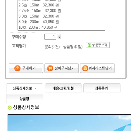
구매수량
:
고객평가
:
문의(
0
건) 상품평 (
0
점)