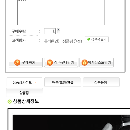
구매수량
:
고객평가
:
문의(
0
건) 상품평 (
0
점)