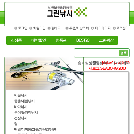
신상품
대박할인
명품관
BEST20
그린광장
홈
> 릴 >
상품명 :
전동릴/배터리
[daiwa]
다이와 19
>
다이와
시보그 SEABORG 200J
민물낚시
중층/내림낚시
바다낚시
루어/플라이낚시
선상낚시
릴
떡밥/미끼통/그릇/계량컵/선반