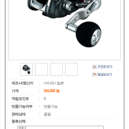
제조사/원산지
:
다이와
/
일본
가격
:
910,000
원
적립포인트
:
0
반품가능여부
:
반품가능
판매상태
:
품절
종류선택