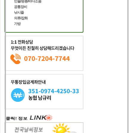
민물/중층/바다소품
공통장비
낚시줄
의류/잡화
가방