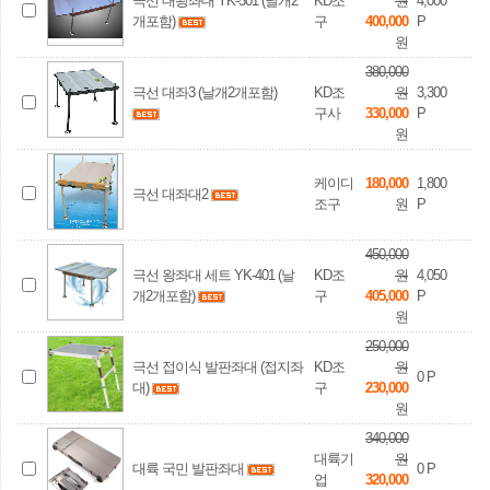
극선 대왕좌대 YK-501 (날개2
KD조
원
4,000
개포함)
구
400,000
P
원
380,000
극선 대좌3 (날개2개포함)
KD조
원
3,300
구사
330,000
P
원
케이디
180,000
1,800
극선 대좌대2
조구
원
P
450,000
극선 왕좌대 세트 YK-401 (날
KD조
원
4,050
개2개포함)
구
405,000
P
원
250,000
극선 접이식 발판좌대 (접지좌
KD조
원
0
P
대)
구
230,000
원
340,000
대륙기
원
대륙 국민 발판좌대
0
P
업
320,000