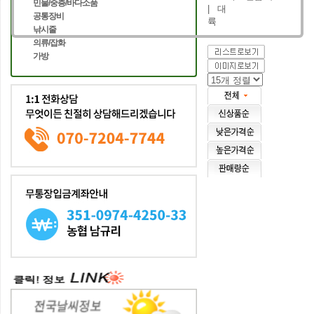
민물/중층/바다소품
| 대
공통장비
륙
낚시줄
의류/잡화
가방