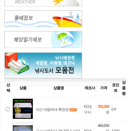
상
선
포인
상품
상품명
제조사
가격
품
택
트
평
KD조
350,000
극선 대왕좌대 확장판
0
P
구사
원
450,000