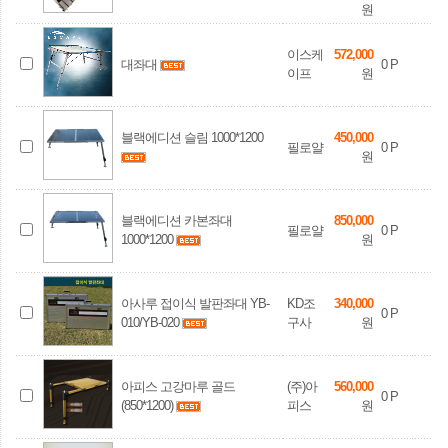
원
이스케
572,000
대좌대
0
P
이프
원
블랙에디션 슬림 1000*1200
450,000
필로얄
0
P
원
블랙에디션 카본좌대
850,000
필로얄
0
P
1000*1200
원
아사루 접이식 발판좌대 YB-
KD조
340,000
0
P
010/YB-020
구사
원
아피스 고강마루 골드
(주)아
560,000
0
P
(850*1200)
피스
원