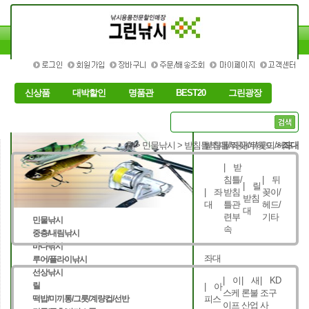
신상품
대박할인
명품관
BEST20
그린광장
홈
> 민물낚시 >
받침틀/좌대/뒤꽂이/헤드
받침틀/좌대/뒤꽂이/헤드
>
좌대
| 받
침틀/
| 뒤
| 릴
| 좌
받침
꽂이/
받침
대
틀관
헤드/
대
련부
기타
민물낚시
속
중층/내림낚시
바다낚시
좌대
루어/플라이낚시
선상낚시
| 이
| 새
| KD
릴
| 아
스케
론불
조구
떡밥/미끼통/그릇/계량컵/선반
피스
이프
산업
사