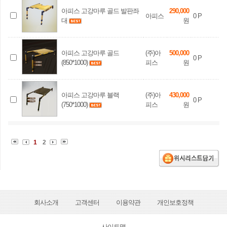
아피스 고강마루 골드 발판좌
290,000
아피스
0
P
대
원
아피스 고강마루 골드
(주)아
500,000
0
P
(850*1000)
피스
원
아피스 고강마루 블랙
(주)아
430,000
0
P
(750*1000)
피스
원
1
2
회사소개
고객센터
이용약관
개인보호정책
사이트맵